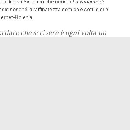
ica di e su Simenon che ricorda
La variante di
sig nonché la raffinatezza comica e sottile di
Il
Lernet-Holenia.
ordare che scrivere è ogni volta un
he si rinnova. Io lo so bene. Il
rato.
heit Rai Radio 3
intervista di Graziano Graziani
inelli
T Quotidiano