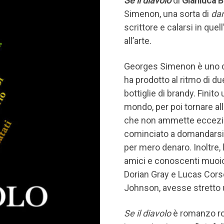
Se il diavolo
di
Gianluca B
Simenon, una sorta di
da
scrittore e calarsi in que
all’arte.
Georges Simenon è uno degl
ha prodotto al ritmo di d
bottiglie di brandy. Finito
mondo, per poi tornare all
che non ammette eccezio
cominciato a domandarsi 
per mero denaro. Inoltre, 
amici e conoscenti muoi
Dorian Gray e Lucas Corso
Johnson, avesse stretto u
Se il diavolo
è romanzo ro