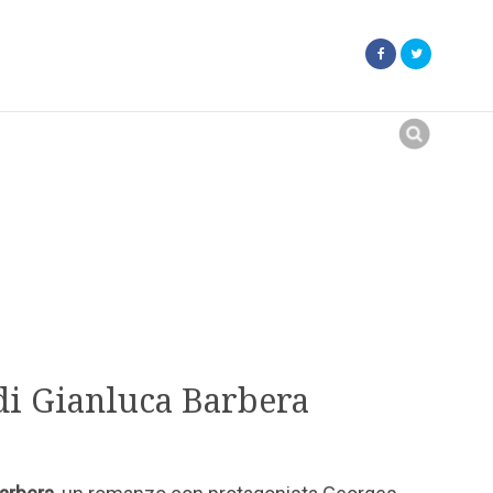
Search
for:
 di Gianluca Barbera