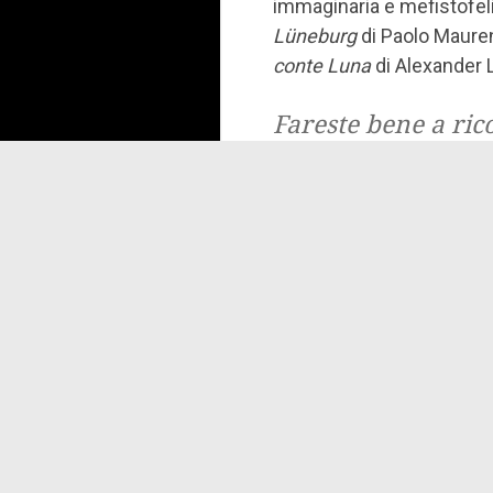
immaginaria e mefistofel
Lüneburg
di Paolo Mauren
conte Luna
di Alexander 
Fareste bene a ric
patto
col diavolo c
diavolo l’ho incont
Rassegna stampa
Dicono di
Se il diavolo
:
Libro del giorno di
Fahren
Recensione
di
Carlo Mart