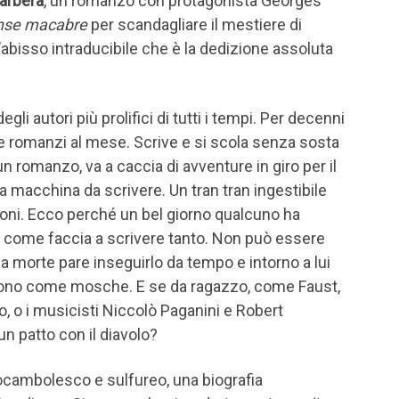
arbera
, un romanzo con protagonista Georges
nse macabre
per scandagliare il mestiere di
ll’abisso intraducibile che è la dedizione assoluta
i autori più prolifici di tutti i tempi. Per decenni
ue romanzi al mese. Scrive e si scola senza sosta
 un romanzo, va a caccia di avventure in giro per il
a macchina da scrivere. Un tran tran ingestibile
ni. Ecco perché un bel giorno qualcuno ha
come faccia a scrivere tanto. Non può essere
la morte pare inseguirlo da tempo e intorno a lui
ono come mosche. E se da ragazzo, come Faust,
, o i musicisti Niccolò Paganini e Robert
n patto con il diavolo?
cambolesco e sulfureo, una biografia