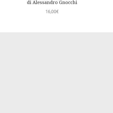
di Alessandro Gnocchi
16,00
€
Libreria Piccoli Labirinti di Tirri Ernesto
Via Gramsci 5 , int. galleria Santacroce
Telefono/ Whatsapp
3282037394 Ernesto
3200271166 Francesca
Email:
piccolilabirinti.parma@gmail.com
Contatti