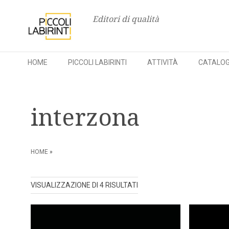
Editori di qualità
HOME
PICCOLI LABIRINTI
ATTIVITÀ
CATALO
Skip
to
interzona
content
HOME
»
ORDINA
VISUALIZZAZIONE DI 4 RISULTATI
IN
BASE
AL
PIÙ