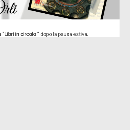
a
“Libri in circolo “
dopo la pausa estiva.
eremo sui generi letterari. Ogni mese ne
 scelto il libro. Si torna anche alla modalità
to il genere
RACCONTI.
Abbiamo scelto “Il