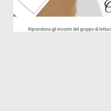
Riprendono gli incontri del gruppo di lettur
Questo anno, mese dopo mese, ci confront
sarà sorteggiato uno e di conseguenza verrà
del libro singolo.
Per il mese di
settembre
è stato sorteggia