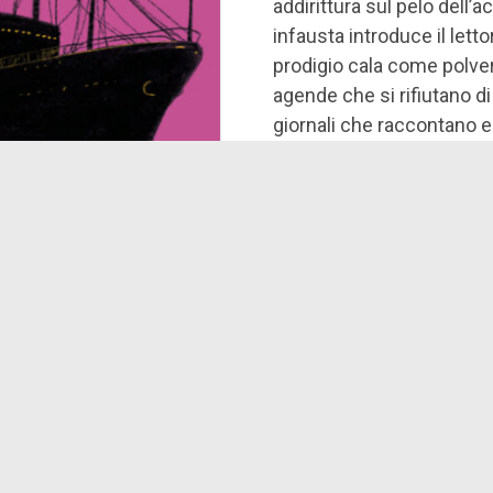
addirittura sul pelo dell’
infausta introduce il lett
prodigio cala come polvere
agende che si rifiutano di
giornali che raccontano e
Il terrore dell’ignoto e d
degli uomini si pietrifica
precisione gelida delle no
innamorati feriti. La topog
sovrappongono in un reti
allargate e ristrette dal t
nostalgia dell’inizio, mite
paralizzano e spaventano 
la forza ammaliatrice di q
mare tra i palazzi e nella 
quartieri residenziali e ne