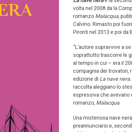
La nave nera
è la second
volta nel 2008 da la Compa
romanzo
Malacqua
, pubb
Calvino. Rimasto poi fuori
Pironti nel 2013 e poi da
“L’autore sopravvive a se
soprattutto trascorre le g
al tempo in cui – era il 2
compagnia dei trovatori, 
edizione di
La nave nera
raccolta aleggiano lo ste
espressiva che avevano con
romanzo,
Malacqua
.
Una misteriosa nave nera 
preannunciarsi e, secondo