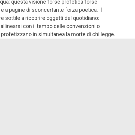
acqua: questa visione forse profetica forse
ore a pagine di sconcertante forza poetica. Il
 sottile a ricoprire oggetti del quotidiano:
 allinearsi con il tempo delle convenzioni o
 profetizzano in simultanea la morte di chi legge.
elle connessioni soprannaturali che legano i destini
no nell’angoscia interiore dei personaggi, nella
tizie di cronaca, nelle insonnie notturne degli
rafia cittadina e la ragnatela dell’onirico si
colo unico, le cui maglie sono continuamente
errore della fine, incombente e sfacciata, e dalla
 e dolciastra. Eppure il mistero e l’enigma, che
i personaggi e il lettore, sono allo stesso tempo
ueste pagine, dove la vita palpita negli scorci di
polpa succosa elle albicocche, nei viali alberati dei
lle sigarette accese all’alba.