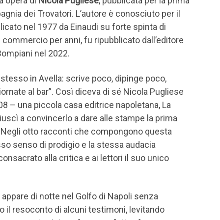
a opera di
Nicola Pugliese
, pubblicata per la prima
gnia dei Trovatori. L’autore è conosciuto per il
licato nel 1977 da Einaudi su forte spinta di
 commercio per anni, fu ripubblicato dall’editore
 Bompiani nel 2022.
 stesso in Avella: scrive poco, dipinge poco,
iornate al bar”. Così diceva di sé Nicola Pugliese
008 – una piccola casa editrice napoletana, La
riuscì a convincerlo a dare alle stampe la prima
. Negli otto racconti che compongono questa
sso senso di prodigio e la stessa audacia
sacrato alla critica e ai lettori il suo unico
appare di notte nel Golfo di Napoli senza
 il resoconto di alcuni testimoni, levitando