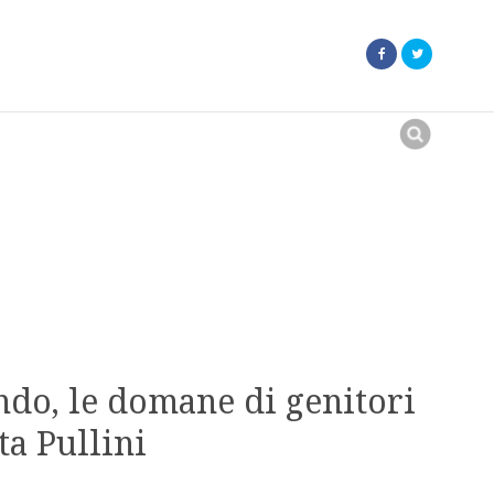
Search
for:
ndo, le domane di genitori
rta Pullini