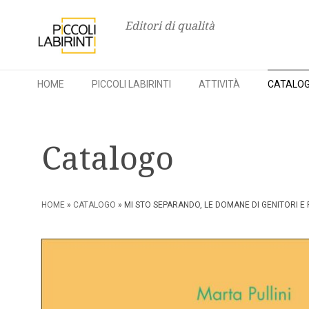
Editori di qualità
HOME
PICCOLI LABIRINTI
ATTIVITÀ
CATALO
Skip
to
Catalogo
content
HOME
»
CATALOGO
» MI STO SEPARANDO, LE DOMANE DI GENITORI E F