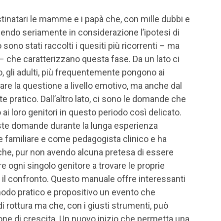
tinatari le mamme e i papà che, con mille dubbi e
endo seriamente in considerazione l’ipotesi di
 sono stati raccolti i quesiti più ricorrenti – ma
 – che caratterizzano questa fase. Da un lato ci
 gli adulti, più frequentemente pongono ai
tare la questione a livello emotivo, ma anche dal
e pratico. Dall’altro lato, ci sono le domande che
 ai loro genitori in questo periodo così delicato.
este domande durante la lunga esperienza
familiare e come pedagogista clinico e ha
 che, pur non avendo alcuna pretesa di essere
e ogni singolo genitore a trovare le proprie
 e il confronto. Questo manuale offre interessanti
modo pratico e propositivo un evento che
i rottura ma che, con i giusti strumenti, può
one di crescita. Un nuovo inizio che permetta una