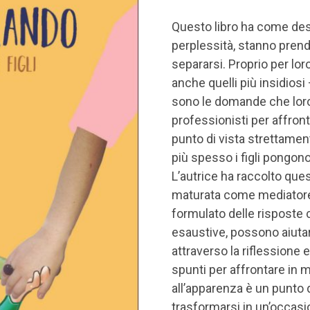
Questo libro ha come des
perplessità, stanno prend
separarsi. Proprio per loro
anche quelli più insidiosi
sono le domande che loro,
professionisti per affron
punto di vista strettament
più spesso i figli pongono
L’autrice ha raccolto qu
maturata come mediatore 
formulato delle risposte
esaustive, possono aiutar
attraverso la riflessione
spunti per affrontare in 
all’apparenza è un punto d
trasformarsi in un’occasi