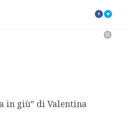
Search
for:
ta in giù” di Valentina