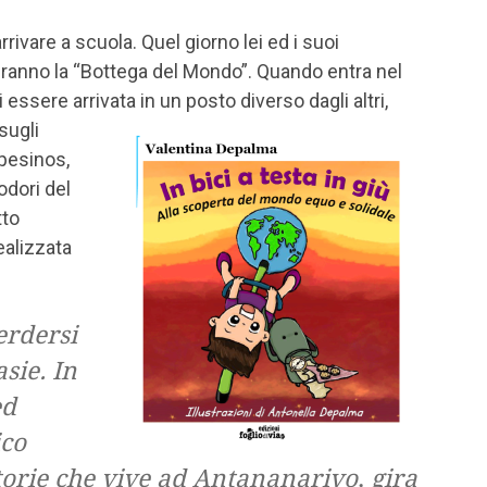
rrivare a scuola. Quel giorno lei ed i suoi
eranno la “Bottega del Mondo”. Quando entra nel
 essere arrivata in un posto diverso d
agli altri,
sugli
mpesinos,
 odori del
tto
ealizzata
erdersi
asie. In
ed
ico
orie che vive ad Antananarivo, gira