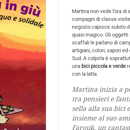
Martina non vede l’ora di a
compagni di classe visit
negozio capisce subito di
quasi magico. Gli oggetti 
scaffali le parlano di ca
artigiani, colori, sapori ed
Sud. A colpirla è soprattu
una
bici piccola e verde
r
con la latta.
Martina inizia a p
tra pensieri e fant
sella alla sua bici 
insieme al suo am
Farouk, un cantast