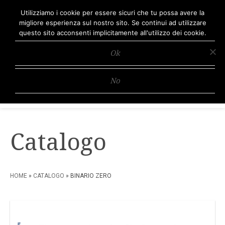
Utilizziamo i cookie per essere sicuri che tu possa avere la
migliore esperienza sul nostro sito. Se continui ad utilizzare
questo sito acconsenti implicitamente all'utilizzo dei cookie.
Ok
Editori di qualità
No
Catalogo
HOME
»
CATALOGO
» BINARIO ZERO