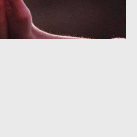
io 2017 – ore 19:00
energetic-shen Institute
organizza, presso la
TO:
tia Umanistica®.