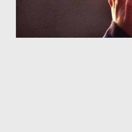
Giovedì 19 genna
L’ Associazione Ego Center –
Kairos – Bio
Libreria
Piccoli Labirinti
:
Laboratorio gratuito UN GESTO CON …TAT
la comunicazione empatica nella Naturopa