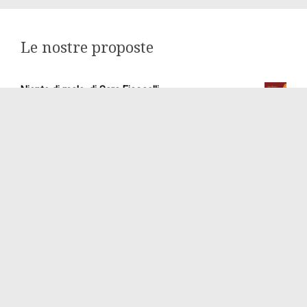
Le nostre proposte
Niente di male, di Sara Ficocelli
12,00
€