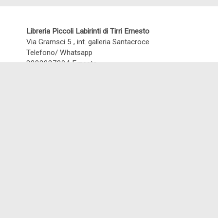
Libreria Piccoli Labirinti di Tirri Ernesto
Via Gramsci 5 , int. galleria Santacroce
Telefono/ Whatsapp
3282037394 Ernesto
3200271166 Francesca
Email:
piccolilabirinti.parma@gmail.com
Contatti
Newsletter
Informativa sui cookies
Informativa sulla privacy