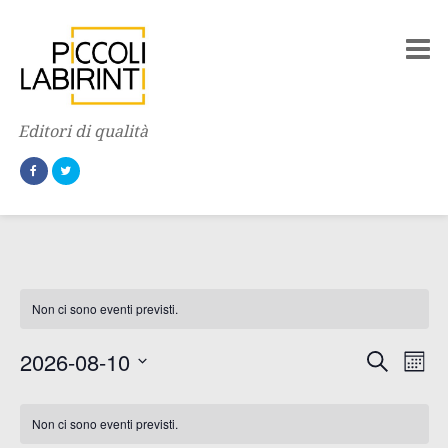
Editori di qualità
Non ci sono eventi previsti.
2026-08-10
C
E
E
M
e
e
S
r
v
C
s
v
c
e
Non ci sono eventi previsti.
e
a
e