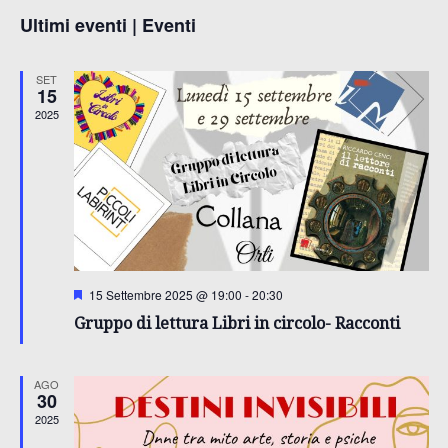
l
a
e
Ultimi eventi | Eventi
e
n
z
l
t
n
SET
i
15
o
2025
o
e
t
n
V
n
a
i
i
l
d
s
R
a
d
t
a
i
S
15 Settembre 2025 @ 19:00
-
20:30
a
e
e
Gruppo di lettura Libri in circolo- Racconti
g
t
r
n
c
N
a
a
l
AGO
a
.
i
a
30
e
t
2025
i
v