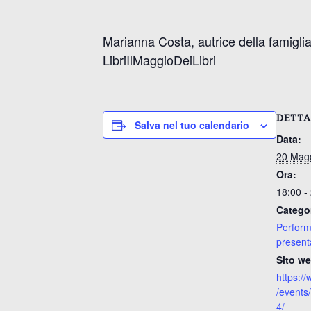
Marianna Costa, autrice della famigli
Libri
IlMaggioDeiLibri
DETTA
Salva nel tuo calendario
Data:
20 Mag
Ora:
18:00 -
Catego
Perform
presenta
Sito we
https:/
/event
4/