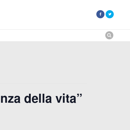
Search
for:
nza della vita”