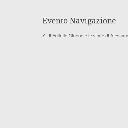
Evento Navigazione
Il Folletto Giuppo e le storie di Alessan
Libreria Piccoli Labirinti di Tirri Ernesto
Via Gramsci 5 , int. galleria Santacroce
Telefono/ Whatsapp
3282037394 Ernesto
3200271166 Francesca
Email:
piccolilabirinti.parma@gmail.com