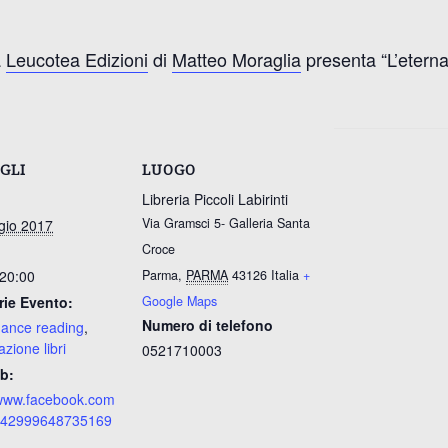
a
Leucotea Edizioni
di
Matteo Moraglia
presenta “L’eterna
GLI
LUOGO
Libreria Piccoli Labirinti
Via Gramsci 5- Galleria Santa
gio 2017
Croce
 20:00
Parma
,
PARMA
43126
Italia
+
rie Evento:
Google Maps
Numero di telefono
ance reading
,
zione libri
0521710003
b:
/www.facebook.com
s/42999648735169