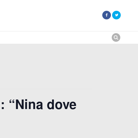
Search
for:
o: “Nina dove