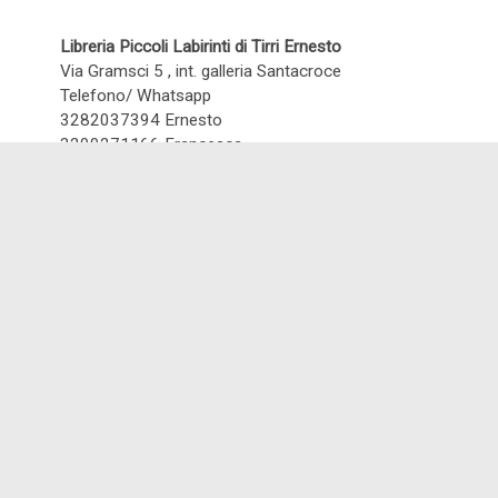
Libreria Piccoli Labirinti di Tirri Ernesto
Via Gramsci 5 , int. galleria Santacroce
Telefono/ Whatsapp
3282037394 Ernesto
3200271166 Francesca
Email:
piccolilabirinti.parma@gmail.com
Contatti
Newsletter
Informativa sui cookies
Informativa sulla privacy