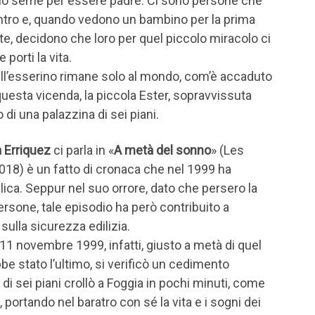
rio seme per essere padre. Ci sono persone che
entro e, quando vedono un bambino per la prima
ote, decidono che loro per quel piccolo miracolo ci
orti la vita.
ll’esserino rimane solo al mondo, com’è accaduto
questa vicenda, la piccola Ester, sopravvissuta
di una palazzina di sei piani.
a Erriquez
ci parla in «
A metà del sonno
» (Les
2018) è un fatto di cronaca che nel 1999 ha
lica. Seppur nel suo orrore, dato che persero la
rsone, tale episodio ha però contribuito a
i sulla sicurezza edilizia.
’11 novembre 1999, infatti, giusto a metà di quel
be stato l’ultimo, si verificò un cedimento
 di sei piani crollò a Foggia in pochi minuti, come
, portando nel baratro con sé la vita e i sogni dei