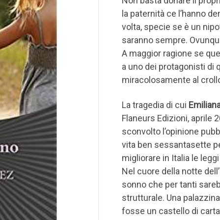
Non basta donare il prop
la paternità ce l’hanno d
volta, specie se è un nip
saranno sempre. Ovunque p
A maggior ragione se que
a uno dei protagonisti di 
miracolosamente al crollo 
La tragedia di cui
Emilian
Flaneurs Edizioni, aprile 
sconvolto l’opinione pubb
vita ben sessantasette pe
migliorare in Italia le legg
Nel cuore della notte dell
sonno che per tanti sareb
strutturale. Una palazzina
fosse un castello di carta