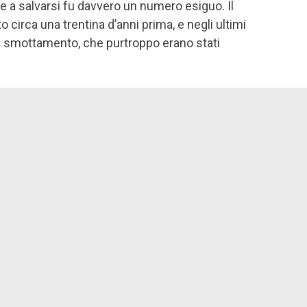
e a salvarsi fu davvero un numero esiguo. Il
o circa una trentina d’anni prima, e negli ultimi
i smottamento, che purtroppo erano stati
oguerra si aveva talmente bisogno di ricostruire
e venivano elargite con più facilità; forse a
ta davvero, come si è detto in seguito, una ditta
o materiali scadenti; fatto sta che da quelle
osamente illesa una culla. Una bimba di tre anni
 è emersa da quello scenario di morte col suo
assimo non ha esitato a sacrificare tutto e a
uesto racconto, che si «divora» davvero in un
ante e ben scritto, l’autrice riesce a romanzare
ntarci i protagonisti, sebbene nella realtà abbiano