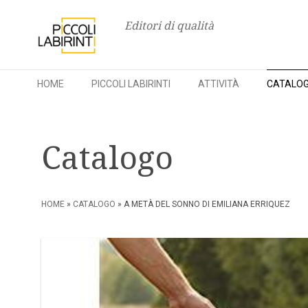
Editori di qualità
HOME
PICCOLI LABIRINTI
ATTIVITÀ
CATALO
Skip
to
Catalogo
content
HOME
»
CATALOGO
» A METÀ DEL SONNO DI EMILIANA ERRIQUEZ