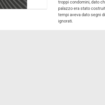
troppi condomini, dato ch
palazzo era stato costruit
tempi aveva dato segni d
ignorati.
Forse nel periodo del dop
che le concessioni edilizi
costruire il palazzo è sta
inesperta che ha utilizzat
macerie è rimasta miracol
si è salvata e, da quando
pigiamino rosa, suo zio M
prendersi cura di lei.
Attraverso le parole di q
lampo, talmente è emozion
una storia vera, e a prese
nomi diversi.