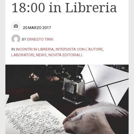
18:00 in Libreria
20 MARZO 2017
BY
ERNESTO TIRRI
IN
INCONTRI IN LIBRERIA
,
INTERVISTA CON L'AUTORE
,
LABORATORI
,
NEWS
,
NOVITÀ EDITORIALI
.