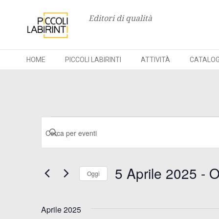
Editori di qualità
HOME
PICCOLI LABIRINTI
ATTIVITÀ
CATALO
Skip
to
content
Eventi
E
I
n
v
s
5 Aprile 2025
 - 
O
e
Oggi
e
r
S
i
e
n
Aprile 2025
s
l