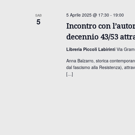
c
e
t
i
z
5 Aprile 2025 @ 17:30
-
19:00
SAB
5
P
i
i
Incontro con l’auto
a
o
r
decennio 43/53 attr
n
R
o
a
Libreria Piccoli Labirinti
Via Grams
l
l
i
a
Anna Balzarro, storica contemporanea
a
dal fascismo alla Resistenza), attrav
C
d
c
[…]
h
a
i
t
e
a
a
v
.
r
e
.
c
C
e