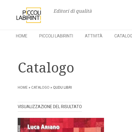
Editori di qualità
HOME
PICCOLI LABIRINTI
ATTIVITÀ
CATALO
Skip
to
Catalogo
content
HOME
»
CATALOGO
» QUDU LIBRI
VISUALIZZAZIONE DEL RISULTATO